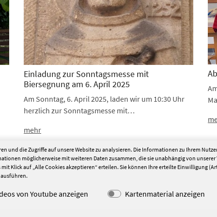
Ab
Einladung zur Sonntagsmesse mit
Biersegnung am 6. April 2025
Am
Am Sonntag, 6. April 2025, laden wir um 10:30 Uhr
Ma
herzlich zur Sonntagsmesse mit…
me
mehr
en und die Zugriffe auf unsere Website zu analysieren. Die Informationen zu Ihrem Nutz
2
3
4
5
6
7
8
rmationen möglicherweise mit weiteren Daten zusammen, die sie unabhängig von unserer
it Klick auf „Alle Cookies akzeptieren“ erteilen. Sie können Ihre erteilte Einwilligung (Art
l ausführen.
ideos von Youtube anzeigen
Kartenmaterial anzeigen