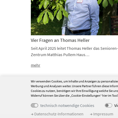
Vier Fragen an Thomas Heller
Seit April 2025 leitet Thomas Heller das Senioren-
Zentrum Matthias Pullem Haus…
mehr
Wir verwenden Cookies, um Inhalte und Anzeigen zu personalisier
vorherige
1
Werbung und Analysen weiter. Unsere Partner führen diese Info
Cookies zu nutzen, benötigen wir Ihre Einwilligung welche Sie uns m
Widerruf können Sie über die „Cookie-Einstellungen“ hier im Too
technisch notwendige Cookies
V
Datenschutz-Informationen
Impressum