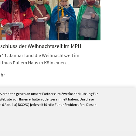
schluss der Weihnachtszeit im MPH
 11. Januar fand die Weihnachtszeit im
tthias Pullem Haus in Köln einen…
hr
erverhalten gehen an unsere Partner zum Zwecke der Nutzung für
9
nächste
 Website von Ihnen erhalten oder gesammelt haben. Um diese
. 6 Abs. 1 a) DSGVO) jederzeit für die Zukunft widerrufen. Diesen